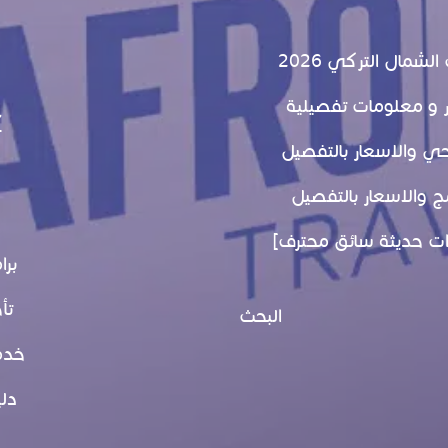
شمال التركي 2026
7
برا
تأ
البحث
خدم
دلي