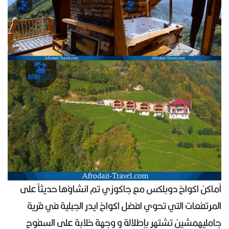
أماكن اكواخ دوبلكس مع جاكوزي تم انشاؤها حديثاً على
المرتفعات التي تحوي افضل اكواخ ايدر الجبلية في قرية
جامليهمشين تشتهر بإطلالة و وجهة خلابة على السفوح