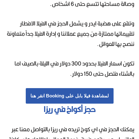
وصالة مساحتها تتسع حتى 6 اشخاص.
وتقع على هضبة ايدر و يشمل الحجز في الفيلا الافطار
تقييماتها ممتازة من جميع عملائنا و إدارة الفيلا جداً متعاونة
ننصح بها للعوائل.
تكون اسعار الفيلا بحدود 300 دولار في الليلة بالصيف اما
بالشتاء فتصل حتى 150 دولار.
لمشاهدة فيلا بابل على Booking انقر هنا
حجز أكواخ في ريزا
يمكنك الحجز في اي كوخ تريده في ريزا بالتواصل معنا عبر