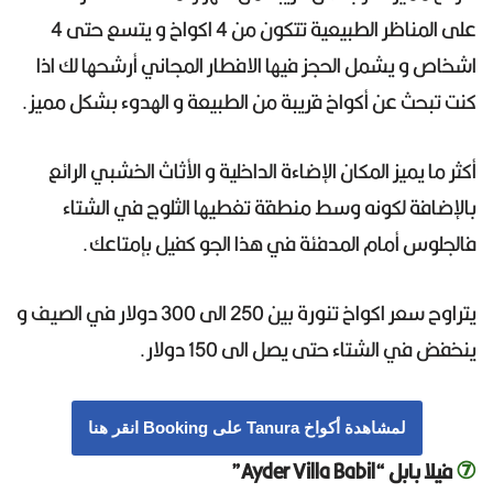
على المناظر الطبيعية تتكون من 4 اكواخ و يتسع حتى 4
اشخاص و يشمل الحجز فيها الافطار المجاني أرشحها لك اذا
كنت تبحث عن أكواخ قريبة من الطبيعة و الهدوء بشكل مميز.
أكثر ما يميز المكان الإضاءة الداخلية و الأثاث الخشبي الرائع
بالإضافة لكونه وسط منطقة تغطيها الثلوج في الشتاء
فالجلوس أمام المدفئة في هذا الجو كفيل بإمتاعك.
يتراوح سعر اكواخ تنورة بين 250 الى 300 دولار في الصيف و
ينخفض في الشتاء حتى يصل الى 150 دولار.
لمشاهدة أكواخ Tanura على Booking انقر هنا
⑦
فيلا بابل “Ayder Villa Babil”