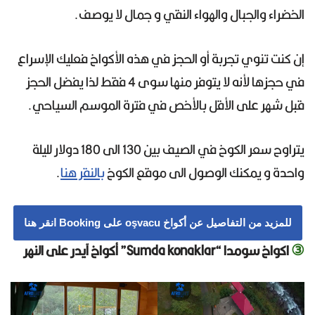
الخضراء والجبال والهواء النقي و جمال لا يوصف.
إن كنت تنوي تجربة أو الحجز في هذه الأكواخ فعليك الإسراع
في حجزها لأنه لا يتوفر منها سوى 4 فقط لذا يفضل الحجز
قبل شهر على الأقل بالأخص في فترة الموسم السياحي.
يتراوح سعر الكوخ في الصيف بين 130 الى 180 دولار لليلة
واحدة و يمكنك الوصول الى موقع الكوخ
بالنقر هنا
.
للمزيد من التفاصيل عن أكواخ oşvacu على Booking انقر هنا
③
اكواخ سومدا “Sumda konaklar” أكواخ آيدر على النهر