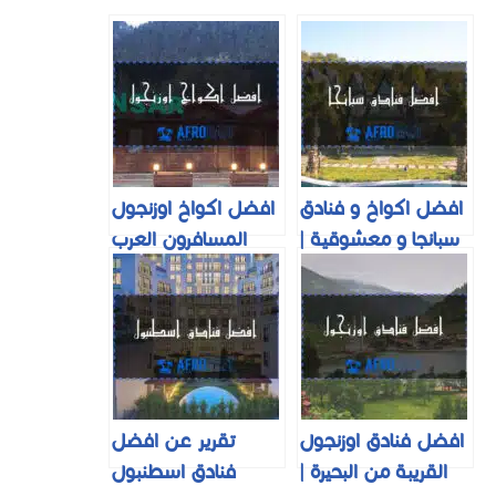
افضل اكواخ و فنادق
افضل اكواخ اوزنجول
سبانجا و معشوقية |
المسافرون العرب
شرح تفصيلي| لعام
بأرخص سعر لعام
2025
2025
افضل فنادق اوزنجول
تقرير عن افضل
القريبة من البحيرة |
فنادق اسطنبول