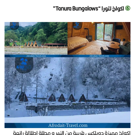
⑥
اكواخ تنورا “Tanura Bungalows”
اكواخ مميزة دوبلكس قريبة من النهر و مطلة اطلالة رائعة