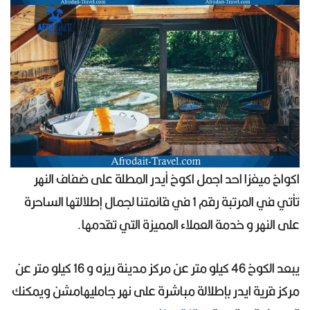
اكواخ ميغزا احد اجمل اكوخ أيدر المطلة على ضفاف النهر
تأتي في المرتبة رقم 1 في قائمتنا لجمال إطلالتها الساحرة
على النهر و خدمة العملاء المميزة التي تقدمها.
يبعد الكوخ 46 كيلو متر عن مركز مدينة ريزه و 16 كيلو متر عن
مركز قرية ايدر بإطلالة مباشرة على نهر جامليهامشن ويمكنك