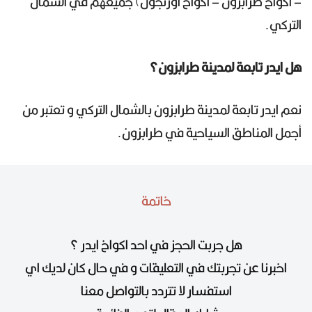
– اكواخ طرابزون – اكواخ اوزنجول) جميعهم في الشمال
التركي.
هل ايدر تابعة لمدينة طرابزون؟
نعم ايدر تابعة لمدينة طرابزون بالشمال التركي و تعتبر من
أجمل المناطق السياحية في طرابزون.
خاتمة
هل جربت الحجز في احد اكواخ ايدر ؟
اخبرنا عن تجربتك في التعليقات و في حال كان لديك اي
استفسار لا تتردد بالتواصل معنا