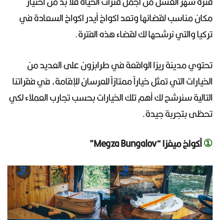
فترة شهر العسل من أجمل فترات الحياة فلا بد من اختيار
مكان مناسب لقضائها وتعد اكواخ أيدر اكواخ السعادة في
تركيا والتي نرشحها لك لقضاء هذه الفترة.
تحتوي مدينة ريزا الواقعة في طرابزون على العديد من
الخيارات التي تمثل خياراً ممتازاً للعرسان للإقامة، في فقراتنا
التالية سنرشح لك أهم تلك الخيارات بحسب تجارب العملاء لكي
تحظى بتجربة جيدة.
①
أكواخ ميغزا “Megza Bungalov”