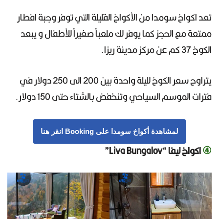
تعد اكواخ سومدا من الأكواخ القليلة التي توفر وجبة افطار
ممتعة مع الحجز كما يوفر لك ملعباً صغيراً للأطفال و يبعد
الكوخ 37 كم عن مركز مدينة ريزا.
يتراوح سعر الكوخ لليلة واحدة بين 200 الى 250 دولار في
فترات الموسم السياحي وتنخفض بالشتاء حتى 150 دولار.
لمشاهدة أكواخ سومدا على Booking انقر هنا
④
اكواخ ليفا “Liva Bungalov”