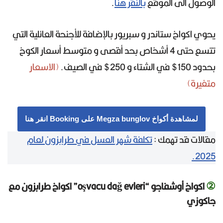
الوصول الى الموقع
بالنقر هنا
.
يحوي اكواخ ستاندر و سبريور بالإضافة للأجنحة العائلية التي
تتسع حتى 4 أشخاص بحد أقصى و متوسط أسعار الكوخ
بحدود 150$ في الشتاء و 250$ في الصيف.
(الاسعار
متغيرة)
لمشاهدة أكواخ Megza bunglov على Booking انقر هنا
مقالات قد تهمك :
تكلفة شهر العسل في طرابزون لعام
2025.
②
اكواخ أوشفاجو “oşvacu dağ evleri” اكواخ طرابزون مع
جاكوزي