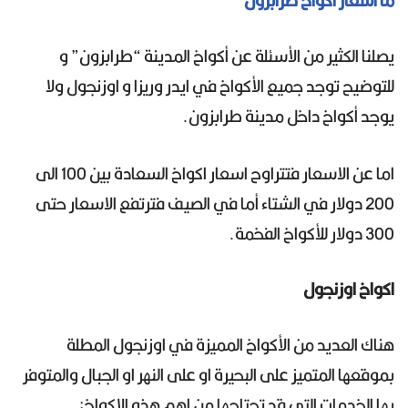
يصلنا الكثير من الأسئلة عن أكواخ المدينة “طرابزون” و
للتوضيح توجد جميع الأكواخ في ايدر وريزا و اوزنجول ولا
يوجد أكواخ داخل مدينة طرابزون.
اما عن الاسعار فتتراوح اسعار اكواخ السعادة بين 100 الى
200 دولار في الشتاء أما في الصيف فترتفع الاسعار حتى
300 دولار للأكواخ الفخمة.
اكواخ اوزنجول
هناك العديد من الأكواخ المميزة في اوزنجول المطلة
بموقعها المتميز على البحيرة او على النهر او الجبال والمتوفر
بها الخدمات التي قد تحتاجها من اهم هذه الاكواخ: