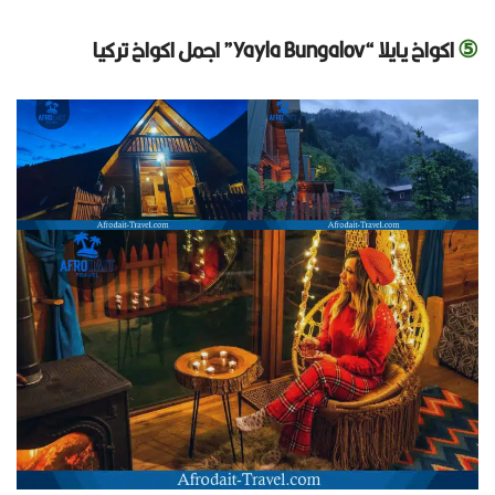
⑤
اكواخ يايلا “Yayla Bungalov” اجمل اكواخ تركيا