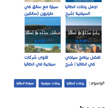
اجمل رحلات انطاليا
سيارة مع سائق في
السياحية |شرح
طرابزون (سائقين
تفصيلي| لعام 2025
محترفين + رحلات
مميزة) 2026
افضل برنامج سياحي
اقوى شركات
في انطاليا | شرح
سياحية في انطاليا
تفصيلي | لعام
لعام 2025
2025
الوسوم:
رحلات انطاليا
رحلات سياحية
سياحة انطاليا