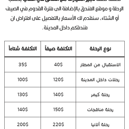
الرحلة و موقع الفندق بالإضافة الى فترة القدوم في الصيف
أو الشتاء، سنقدم لك الأسعار بالتفصيل على افتراض ان
فندقكم داخل المدينة.
نوع الرحلة
التكلفة صيفاً
التكلفة شتاءاً
الاستقبال من المطار
40$
35$
رحلات داخل المدينة
120$
100$
رحلة كيمر
140$
130$
رحلة منافجات
150$
140$
رحلة ألانيا
220$
200$