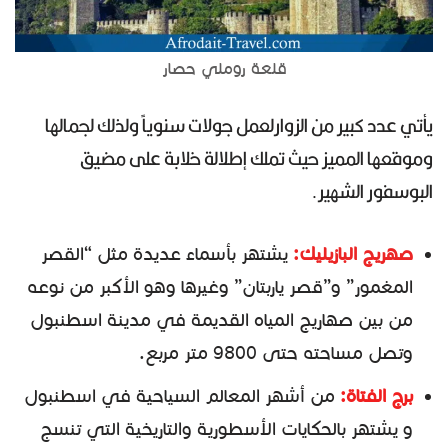
قلعة روملي حصار
يأتي عدد كبير من الزوارلعمل جولات سنوياً ولذلك لجمالها
وموقعها المميز حيث تملك إطلالة خلابة على مضيق
البوسفور الشهير.
صهريج البازيليك:
يشتهر بأسماء عديدة مثل “القصر
المغمور” و”قصر ياربتان” وغيرها وهو الأكبر من نوعه
من بين صهاريج المياه القديمة في مدينة اسطنبول
وتصل مساحته حتى 9800 متر مربع.
برج الفتاة:
من أشهر المعالم السياحية في اسطنبول
و يشتهر بالحكايات الأسطورية والتاريخية التي تنسج