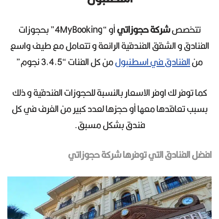
تتخصص
شركة حجوزاتي
أو “4MyBooking” بحجوزات
الفنادق و الشقق الفندقية الرائعة و تتعامل مع طيف واسع
من
الفنادق في اسطنبول
من كل الفئات “3,4,5 نجوم”
كما توفر لك اوفر الاسعار بالنسبة للحجوزات الفندقية و ذلك
بسبب تعاقدها معها أو حجزها لعدد كبير من الغرف في كل
فندق بشكل مسبق.
افضل الفنادق التي توفرها شركة حجوزاتي