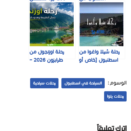
اسطنبول بـ 300 ليرة
من اسطنبول شامل
لعام 2025
الغداء
رحلة شيلا واغوا من
رحلة اوزنجول من
اسطنبول [خاص أو
طرابزون 2026 –
مجموعات] بأفضل
البرنامج والاسعار
سعر 2025
بالتفصيل
الوسوم:
السياحة في اسطنبول
رحلات سياحية
رحلات يلوا
اترك تعليقاً