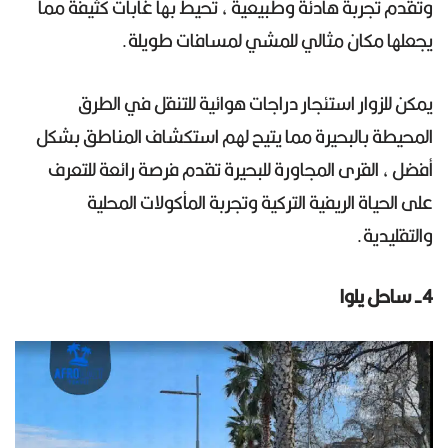
وتقدم تجربة هادئة وطبيعية ، تحيط بها غابات كثيفة مما
يجعلها مكان مثالي للمشي لمسافات طويلة.
يمكن للزوار استئجار دراجات هوائية للتنقل في الطرق
المحيطة بالبحيرة مما يتيح لهم استكشاف المناطق بشكل
أفضل ، القرى المجاورة للبحيرة تقدم فرصة رائعة للتعرف
على الحياة الريفية التركية وتجربة المأكولات المحلية
والتقليدية.
4- ساحل يلوا