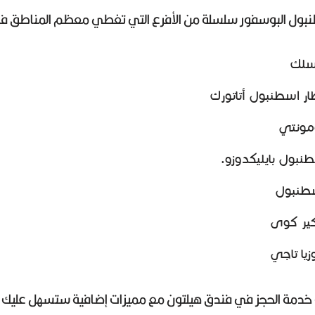
بول البوسفور سلسلة من الأفرع التي تغطي معظم المناطق في ت
سلك
ار اسطنبول أتاتورك
مونتي
نبول بايليكدوزو.
سطنبول
كير كوى
يا تاجي
خدمة الحجز في فندق هيلتون مع مميزات إضافية ستسهل عليك أم