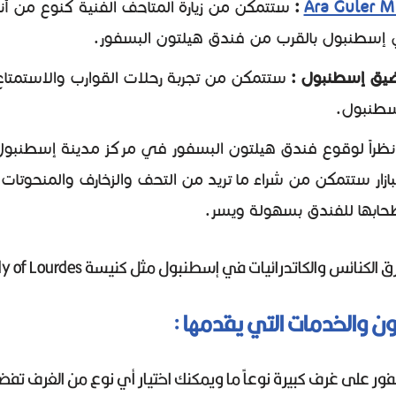
Ara Guler M
:
ستتمكن من زيارة المتاحف الفنية كنوع من أن
إسطنبول بالقرب من فندق هيلتون البسفور.
يق إسطنبول :
ستتمكن من تجربة رحلات القوارب والاستمتاع
سطنبول.
ظراً لوقوع فندق هيلتون البسفور في مركز مدينة إسطنب
ار ستتمكن من شراء ما تريد من التحف والزخارف والمنحوتات ك
حابها للفندق بسهولة ويسر.
ائس والكاتدرائيات في إسطنبول مثل كنيسة Our Lady of Lourdes.
ن والخدمات التي يقدمها :
ر على غرف كبيرة نوعاً ما ويمكنك اختيار أي نوع من الغرف تف