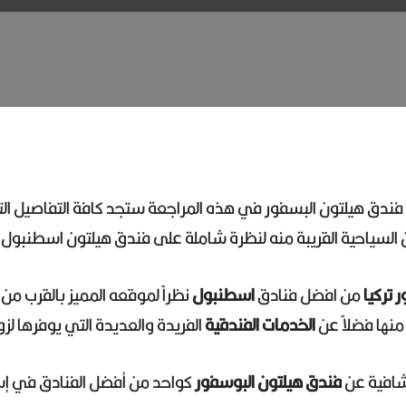
ندق هيلتون البسفور في هذه المراجعة ستجد كافة التفاصيل التي
كن السياحية القريبة منه لنظرة شاملة على فندق هيلتون اسطنبول.
 تركيا
من افضل فنادق
اسطنبول
نظراً لموقعه المميز بالقرب من
 منها فضلاً عن
الخدمات الفندقية
الفريدة والعديدة التي يوفرها لزو
تكشافية عن
فندق هيلتون البوسفور
كواحد من أفضل الفنادق في إ