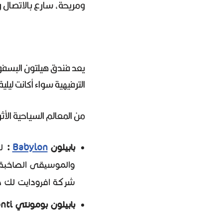
ومريحة، سارع بالاتصال و
يعد فندق هيلتون البسفور
الترفيهية سواء أكانت ليلي
من المعالم السياحية الأ
بابيلون
Babylon
:
لل
والموسيقى الصاخبة 
شركة افرودايت لك 
بابيلون بومونتي Babylon Bomonti :