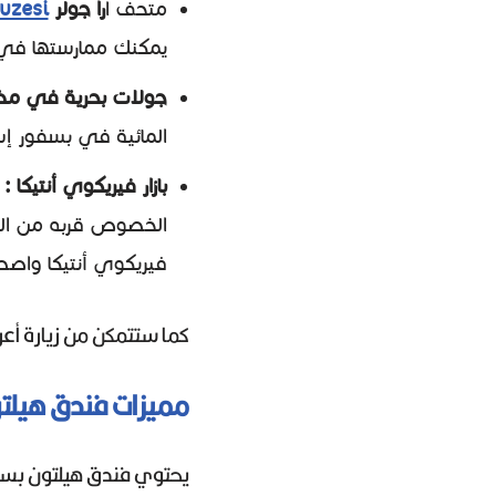
متحف ا
را جولر
uzesi
يمكنك ممارستها في 
جولات بحرية في مض
المائية في بسفور إ
بازار فيريكوي أنتيكا :
ن
الخصوص قربه من الباز
فيريكوي أنتيكا واصط
كما ستتمكن من زيارة أعرق الكن
مميزات فندق هيلتو
يحتوي فندق هيلتون بسفو