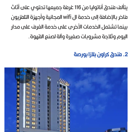
يتألف فندق أناتوليا من 116 غرفة جميعها تحتوي على أثاث
فاخر بالإضافة إلى خدمة ال wifi المجانية وأجهزة التلفزيون
بينما تشتمل الخدمات الأخرى على خدمة الغرف على مدار
اليوم وثلاجة مشروبات صغيرة وآلة لصنع القهوة.
2. فندق كراون بلازا بورصة