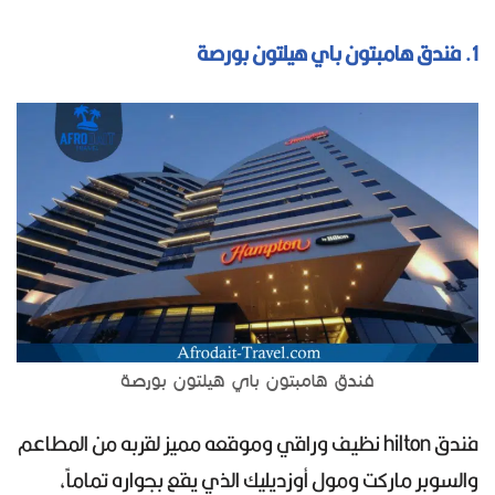
1. فندق هامبتون باي هيلتون بورصة
فندق هامبتون باي هيلتون بورصة
فندق hilton نظيف وراقي وموقعه مميز لقربه من المطاعم
والسوبر ماركت ومول أوزديليك الذي يقع بجواره تماماً،