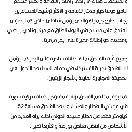
والمنتجعات هناك من اجمل أماكن الاقامة و يعتبر منتجع
اتامير دوغا خيار ممتاز للإقامة و الأكثر ترشيحاً للمسافرين
بجانب خليج جيمليك والذي يؤمن شاطئ خاص كما يحتوي
الفندق على مسبح في الهواء الطلق مع مركز ونادي رياضي
ومطعم ذو إطلالة مميزة على بحر مرمرة.
جميع غُرف الفندق تملك إطلالة ساحرة على البحر كما يؤمن
لك الفندق تجربة الاسترخاء في حمام السبا بعد التجول في
الحديقة المجاورة المليئة بأشجار الزيتون.
كما يوفر مطعم الفندق بوفيه مفتوح بأصناف تركية شهية
في وجبتي الإفطار والعشاء و يبعُد الفندق مسافة 52
كيلومتر فقط عن مطار صبيحة الدولي لذلك يراه العديد من
الأشخاص من افضل فنادق بورصة وأكثرها تميزاً.