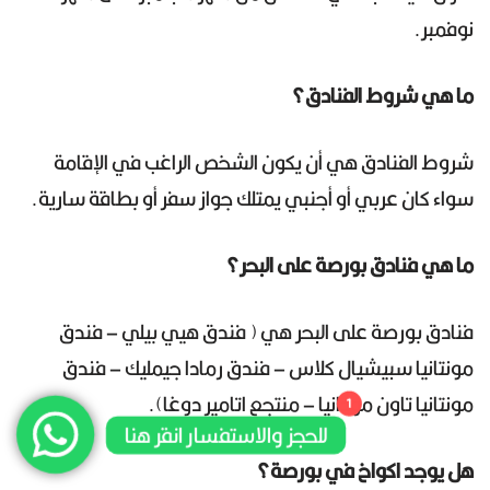
نوفمبر.
ما هي شروط الفنادق؟
شروط الفنادق هي أن يكون الشخص الراغب في الإقامة
سواء كان عربي أو أجنبي يمتلك جواز سفر أو بطاقة سارية.
ما هي فنادق بورصة على البحر؟
فنادق بورصة على البحر هي ( فندق هيي بيلي – فندق
مونتانيا سبيشيال كلاس – فندق رمادا جيمليك – فندق
مونتانيا تاون مودانيا – منتجع اتامير دوغا).
1
للحجز والاستفسار انقر هنا
هل يوجد اكواخ في بورصة؟