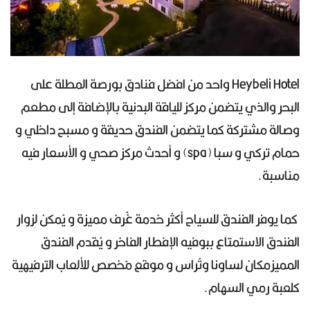
Heybeli Hotel واحد من افضل فنادق بورصة المطلة على
البحر والذي يتضمن مركز للياقة البدنية بالإضافة إلى مطعم
وصالة مشتركة كما يتضمن الفندق حديقة و مسبح داخلي و
حمام تركي و سبا (spa) و أحدث مركز صحي و الأسعار فيه
مناسبة.
كما يوفر الفندق للسياح أكثر خدمة غُرف مميزة و يُمكن لزوار
الفندق الاستمتاع ببوفيه الإفطار الفاخر و يُقدم الفندق
المميزمكان لساونا وتُراس و موقع مُخصص للألعاب الترفيهية
كلعبة رمي السهام.